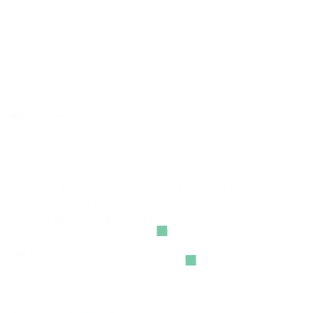
У нас вы найдете красивую упаковку на любой случай.
Стильные подарочные коробки, кондитерские коробки и
коробки для украшений; Популярная крафт упаковка (крафт-
коробки и крафт-пакеты), пакеты для алкоголя, и многое
другое (наклейки, бирки, ленты, бумажная стружка, тишью,
оттиски). Мы всегда Вам рады!
Copyright © 2026 bubblepack54.ru