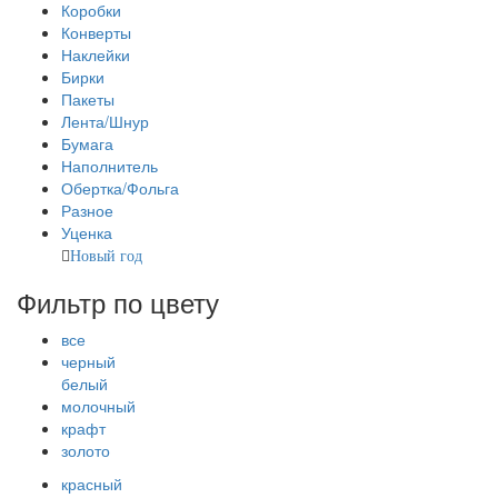
Коробки
Конверты
Наклейки
Бирки
Пакеты
Лента/Шнур
Бумага
Наполнитель
Обертка/Фольга
Разное
Уценка
Новый год
Фильтр по цвету
все
черный
белый
молочный
крафт
золото
красный