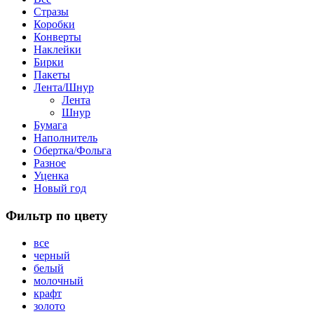
Стразы
Коробки
Конверты
Наклейки
Бирки
Пакеты
Лента/Шнур
Лента
Шнур
Бумага
Наполнитель
Обертка/Фольга
Разное
Уценка
Новый год
Фильтр по цвету
все
черный
белый
молочный
крафт
золото